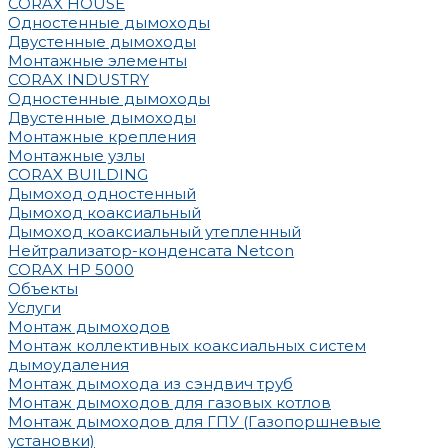
CORAX HOUSE
Одностенные дымоходы
Двустенные дымоходы
Монтажные элементы
CORAX INDUSTRY
Одностенные дымоходы
Двустенные дымоходы
Монтажные крепления
Монтажные узлы
CORAX BUILDING
Дымоход одностенный
Дымоход коаксиальный
Дымоход коаксиальный утепленный
Нейтрализатор-конденсата Netcon
CORAX HP 5000
Объекты
Услуги
Монтаж дымоходов
Монтаж коллективных коаксиальных систем
дымоудаления
Монтаж дымохода из сэндвич труб
Монтаж дымоходов для газовых котлов
Монтаж дымоходов для ГПУ (Газопоршневые
установки)