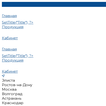
Главная
SetTitle("Title"); ?>
Продукция
Кабинет
Главная
SetTitle("Title"); ?>
Продукция
Кабинет
Элиста
Ростов-на-Дону
Москва
Волгоград
Астрахань
Краснодар