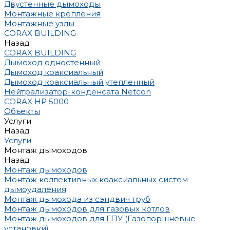
Двустенные дымоходы
Монтажные крепления
Монтажные узлы
CORAX BUILDING
Назад
CORAX BUILDING
Дымоход одностенный
Дымоход коаксиальный
Дымоход коаксиальный утепленный
Нейтрализатор-конденсата Netcon
CORAX HP 5000
Объекты
Услуги
Назад
Услуги
Монтаж дымоходов
Назад
Монтаж дымоходов
Монтаж коллективных коаксиальных систем
дымоудаления
Монтаж дымохода из сэндвич труб
Монтаж дымоходов для газовых котлов
Монтаж дымоходов для ГПУ (Газопоршневые
установки)