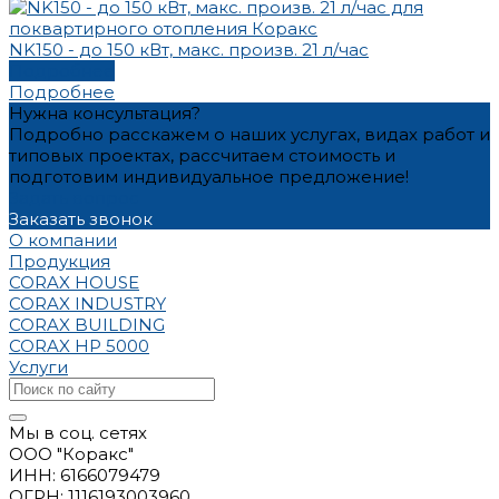
NK150 - до 150 кВт, макс. произв. 21 л/час
Подробнее
Подробнее
Нужна консультация?
Подробно расскажем о наших услугах, видах работ и
типовых проектах, рассчитаем стоимость и
подготовим индивидуальное предложение!
Задать вопрос
Заказать звонок
О компании
Продукция
CORAX HOUSE
CORAX INDUSTRY
CORAX BUILDING
CORAX HP 5000
Услуги
Мы в соц. сетях
ООО "Коракс"
ИНН: 6166079479
ОГРН: 1116193003960