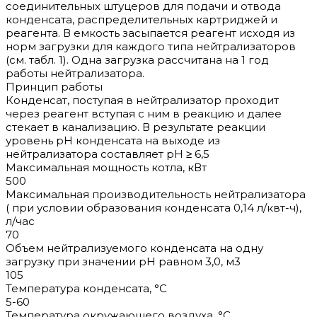
соединительных штуцеров для подачи и отвода
конденсата, распределительных картриджей и
реагента. В емкость засыпается реагент исходя из
норм загрузки для каждого типа нейтрализаторов
(см. табл. 1). Одна загрузка рассчитана на 1 год
работы нейтрализатора.
Принцип работы
Конденсат, поступая в нейтрализатор проходит
через реагент вступая с ним в реакцию и далее
стекает в канализацию. В результате реакции
уровень рН конденсата на выходе из
нейтрализатора составляет pH ≥ 6,5
Максимальная мощность котла, кВт
500
Максимальная производительность нейтрализатора
( при условии образования конденсата 0,14 л/квт-ч),
л/час
70
Объем нейтрализуемого конденсата на одну
загрузку при значении рН равном 3,0, м3
105
Температура конденсата, °С
5-60
Температура окружающего воздуха, °С