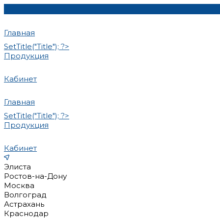
Главная
SetTitle("Title"); ?>
Продукция
Кабинет
Главная
SetTitle("Title"); ?>
Продукция
Кабинет
Элиста
Ростов-на-Дону
Москва
Волгоград
Астрахань
Краснодар