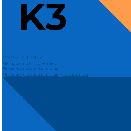
CORAX BUILDING
Дымоход одностенный
Дымоход коаксиальный
Дымоход коаксиальный утепленный