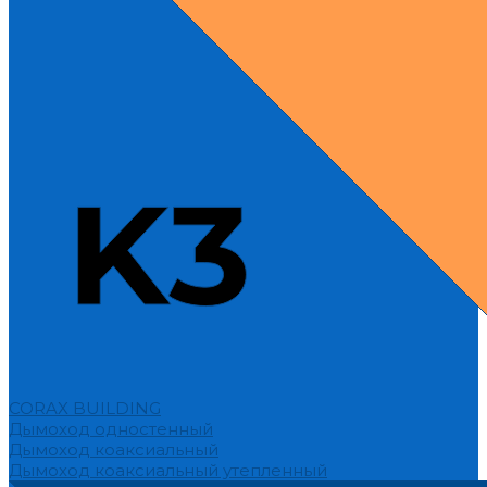
CORAX BUILDING
Дымоход одностенный
Дымоход коаксиальный
Дымоход коаксиальный утепленный