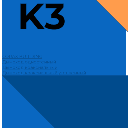
CORAX BUILDING
Дымоход одностенный
Дымоход коаксиальный
Дымоход коаксиальный утепленный