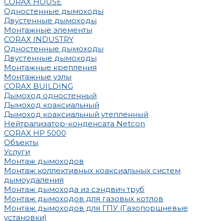
CORAX HOUSE
Одностенные дымоходы
Двустенные дымоходы
Монтажные элементы
CORAX INDUSTRY
Одностенные дымоходы
Двустенные дымоходы
Монтажные крепления
Монтажные узлы
CORAX BUILDING
Дымоход одностенный
Дымоход коаксиальный
Дымоход коаксиальный утепленный
Нейтрализатор-конденсата Netcon
CORAX HP 5000
Объекты
Услуги
Монтаж дымоходов
Монтаж коллективных коаксиальных систем
дымоудаления
Монтаж дымохода из сэндвич труб
Монтаж дымоходов для газовых котлов
Монтаж дымоходов для ГПУ (Газопоршневые
установки)