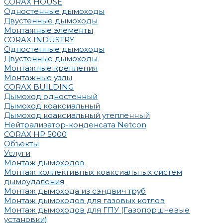
CORAX HOUSE
Одностенные дымоходы
Двустенные дымоходы
Монтажные элементы
CORAX INDUSTRY
Одностенные дымоходы
Двустенные дымоходы
Монтажные крепления
Монтажные узлы
CORAX BUILDING
Дымоход одностенный
Дымоход коаксиальный
Дымоход коаксиальный утепленный
Нейтрализатор-конденсата Netcon
CORAX HP 5000
Объекты
Услуги
Монтаж дымоходов
Монтаж коллективных коаксиальных систем
дымоудаления
Монтаж дымохода из сэндвич труб
Монтаж дымоходов для газовых котлов
Монтаж дымоходов для ГПУ (Газопоршневые
установки)