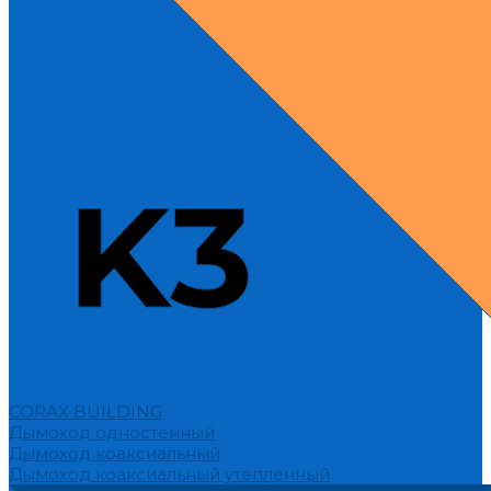
CORAX BUILDING
Дымоход одностенный
Дымоход коаксиальный
Дымоход коаксиальный утепленный