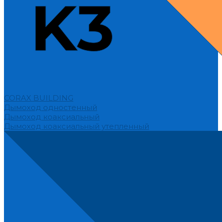
CORAX BUILDING
Дымоход одностенный
Дымоход коаксиальный
Дымоход коаксиальный утепленный