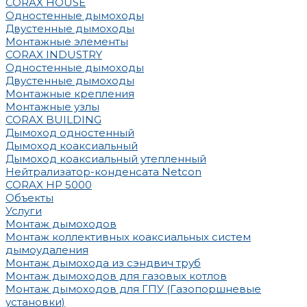
CORAX HOUSE
Одностенные дымоходы
Двустенные дымоходы
Монтажные элементы
CORAX INDUSTRY
Одностенные дымоходы
Двустенные дымоходы
Монтажные крепления
Монтажные узлы
CORAX BUILDING
Дымоход одностенный
Дымоход коаксиальный
Дымоход коаксиальный утепленный
Нейтрализатор-конденсата Netcon
CORAX HP 5000
Объекты
Услуги
Монтаж дымоходов
Монтаж коллективных коаксиальных систем
дымоудаления
Монтаж дымохода из сэндвич труб
Монтаж дымоходов для газовых котлов
Монтаж дымоходов для ГПУ (Газопоршневые
установки)