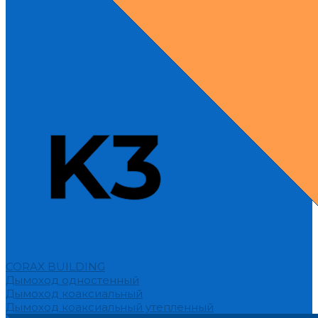
CORAX BUILDING
Дымоход одностенный
Дымоход коаксиальный
Дымоход коаксиальный утепленный