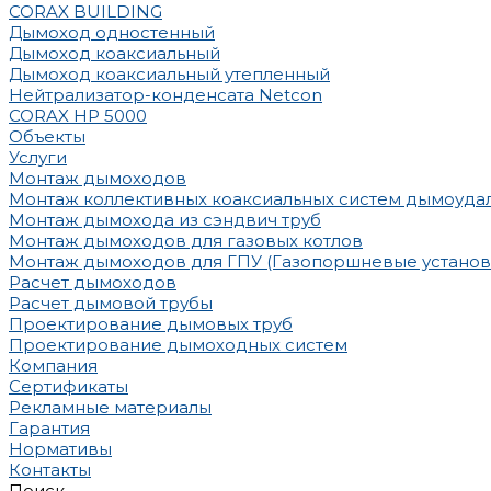
CORAX BUILDING
Дымоход одностенный
Дымоход коаксиальный
Дымоход коаксиальный утепленный
Нейтрализатор-конденсата Netcon
CORAX HP 5000
Объекты
Услуги
Монтаж дымоходов
Монтаж коллективных коаксиальных систем дымоуда
Монтаж дымохода из сэндвич труб
Монтаж дымоходов для газовых котлов
Монтаж дымоходов для ГПУ (Газопоршневые установ
Расчет дымоходов
Расчет дымовой трубы
Проектирование дымовых труб
Проектирование дымоходных систем
Компания
Сертификаты
Рекламные материалы
Гарантия
Нормативы
Контакты
Поиск